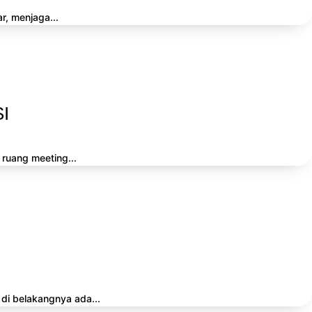
r, menjaga...
I
 ruang meeting...
di belakangnya ada...