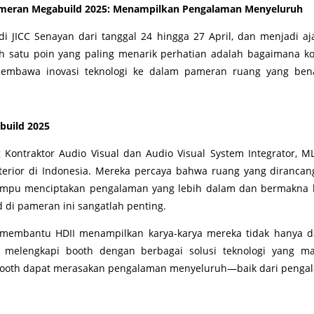
Pameran Megabuild 2025: Menampilkan Pengalaman Menyeluruh
i JICC Senayan dari tanggal 24 hingga 27 April, dan menjadi a
alah satu poin yang paling menarik perhatian adalah bagaimana 
 membawa inovasi teknologi ke dalam pameran ruang yang be
build 2025
Kontraktor Audio Visual dan Audio Visual System Integrator, ML
erior di Indonesia. Mereka percaya bahwa ruang yang diranca
mpu menciptakan pengalaman yang lebih dalam dan bermakna b
di pameran ini sangatlah penting.
embantu HDII menampilkan karya-karya mereka tidak hanya dari 
a melengkapi booth dengan berbagai solusi teknologi yang
 booth dapat merasakan pengalaman menyeluruh—baik dari pengala