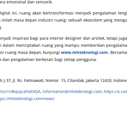
ra emosional dan sensorik.
digital ini, ruang akan bertransformasi menjadi pengalaman 
a inilah masa depan industri ruang: sebuah ekosistem yang me
g.
enjadi inspirasi bagi para interior designer dan arsitek, tetapi
nergi dalam menciptakan ruang yang mampu memberikan pengalama
vasi ruang masa depan, kunjungi
www.mlvteknologi.com
. Bersama
na dan pengalaman berkesan bagi setiap pengguna.
J-37, Jl. Rs. Fatmawati, Nomor. 15, Cilandak, Jakarta 12420, Indone
gl/zv1nBvpqcaFottVQA,
information@mlvteknologi.com
,
https://x.co
tps://mlvteknologi.com/news/