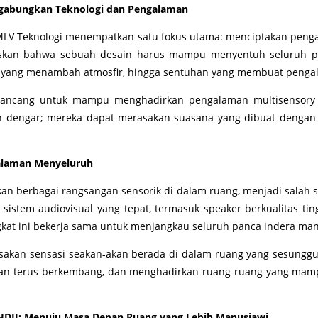
ggabungkan Teknologi dan Pengalaman
 MLV Teknologi menempatkan satu fokus utama: menciptakan pen
egaskan bahwa sebuah desain harus mampu menyentuh seluruh p
yang menambah atmosfir, hingga sentuhan yang membuat penga
irancang untuk mampu menghadirkan pengalaman multisensory i
n dengar; mereka dapat merasakan suasana yang dibuat dengan
galaman Menyeluruh
an berbagai rangsangan sensorik di dalam ruang, menjadi salah
tem audiovisual yang tepat, termasuk speaker berkualitas tinggi,
gkat ini bekerja sama untuk menjangkau seluruh panca indera man
sakan sensasi seakan-akan berada di dalam ruang yang sesungguh
i akan terus berkembang, dan menghadirkan ruang-ruang yang ma
 HDII: Menuju Masa Depan Ruang yang Lebih Manusiawi