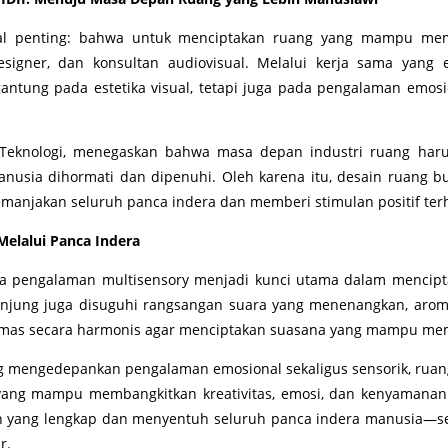
hal penting: bahwa untuk menciptakan ruang yang mampu memb
 designer, dan konsultan audiovisual. Melalui kerja sama yang
antung pada estetika visual, tetapi juga pada pengalaman emo
LV Teknologi, menegaskan bahwa masa depan industri ruang ha
anusia dihormati dan dipenuhi. Oleh karena itu, desain ruang 
manjakan seluruh panca indera dan memberi stimulan positif te
elalui Panca Indera
 pengalaman multisensory menjadi kunci utama dalam mencip
unjung juga disuguhi rangsangan suara yang menenangkan, arom
emas secara harmonis agar menciptakan suasana yang mampu memi
 mengedepankan pengalaman emosional sekaligus sensorik, ruan
 yang mampu membangkitkan kreativitas, emosi, dan kenyamanan
ang lengkap dan menyentuh seluruh panca indera manusia—seb
r.