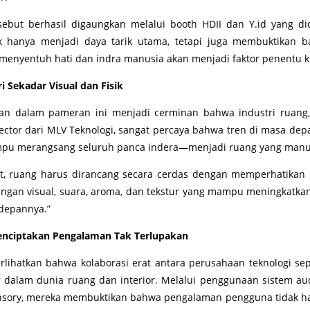
but berhasil digaungkan melalui booth HDII dan Y.id yang di
dak hanya menjadi daya tarik utama, tetapi juga membuktikan 
u menyentuh hati dan indra manusia akan menjadi faktor penentu 
 Sekadar Visual dan Fisik
 dalam pameran ini menjadi cerminan bahwa industri ruang, 
irector dari MLV Teknologi, sangat percaya bahwa tren di masa
ampu merangsang seluruh panca indera—menjadi ruang yang manus
, ruang harus dirancang secara cerdas dengan memperhatikan 
angan visual, suara, aroma, dan tekstur yang mampu meningkatkan 
 depannya.”
Menciptakan Pengalaman Tak Terlupakan
atkan bahwa kolaborasi erat antara perusahaan teknologi sepe
dalam dunia ruang dan interior. Melalui penggunaan sistem audio
isensory, mereka membuktikan bahwa pengalaman pengguna tidak ha