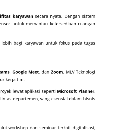
ifitas karyawan
secara nyata. Dengan sistem
 sensor untuk memantau ketersediaan ruangan
u lebih bagi karyawan untuk fokus pada tugas
.
Teams
,
Google Meet
, dan
Zoom
. MLV Teknologi
r kerja tim.
oyek lewat aplikasi seperti
Microsoft Planner
,
intas departemen, yang esensial dalam bisnis
lui workshop dan seminar terkait digitalisasi,