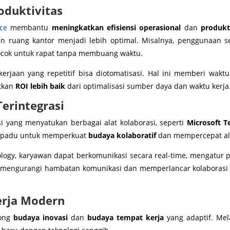
oduktivitas
ice
membantu
meningkatkan efisiensi operasional
dan
produkt
tan ruang kantor menjadi lebih optimal. Misalnya, penggunaan
cok untuk rapat tanpa membuang waktu.
kerjaan yang repetitif bisa diotomatisasi. Hal ini memberi wakt
atkan
ROI lebih baik
dari optimalisasi sumber daya dan waktu kerja
erintegrasi
i yang menyatukan berbagai alat kolaborasi, seperti
Microsoft 
terpadu untuk memperkuat
budaya kolaboratif
dan mempercepat alu
ogy, karyawan dapat berkomunikasi secara real-time, mengatur pr
 mengurangi hambatan komunikasi dan memperlancar kolaborasi l
erja Modern
rong
budaya inovasi
dan
budaya tempat kerja
yang adaptif. Mela