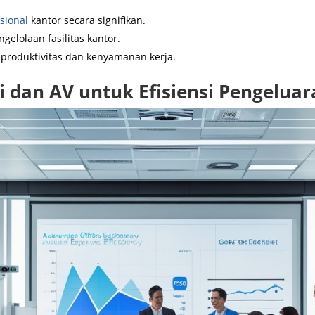
sional
kantor secara signifikan.
gelolaan fasilitas kantor.
produktivitas dan kenyamanan kerja.
 dan AV untuk Efisiensi Pengeluar