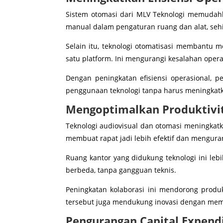
Sistem otomasi dari MLV Teknologi memudahka
manual dalam pengaturan ruang dan alat, sehin
Selain itu, teknologi otomatisasi membantu 
satu platform. Ini mengurangi kesalahan oper
Dengan peningkatan efisiensi operasional, 
penggunaan teknologi tanpa harus meningkatk
Mengoptimalkan Produktivit
Teknologi audiovisual dan otomasi meningkatkan
membuat rapat jadi lebih efektif dan mengura
Ruang kantor yang didukung teknologi ini lebih
berbeda, tanpa gangguan teknis.
Peningkatan kolaborasi ini mendorong produkt
tersebut juga mendukung inovasi dengan memp
Pengurangan Capital Expend