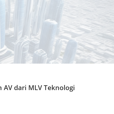
 AV dari MLV Teknologi