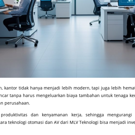
n, kantor tidak hanya menjadi lebih modern, tapi juga lebih hem
lancar tanpa harus mengeluarkan biaya tambahan untuk tenaga ker
an perusahaan.
produktivitas dan kenyamanan kerja, sehingga mengurangi
antara teknologi otomasi dan AV dari MLV Teknologi bisa menjadi inv