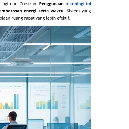
ologi dan Crestron.
Penggunaan
teknologi ini
mborosan energi serta waktu.
Sistem yang
aan ruang rapat yang lebih efektif.