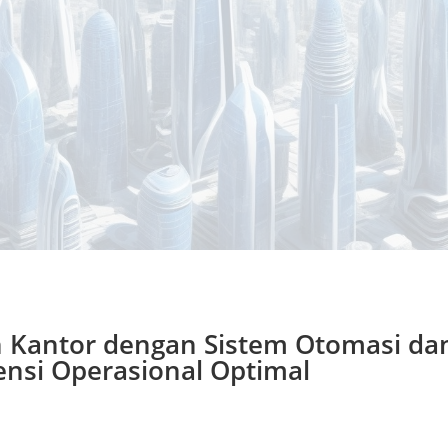
 Kantor dengan Sistem Otomasi dan
ensi Operasional Optimal