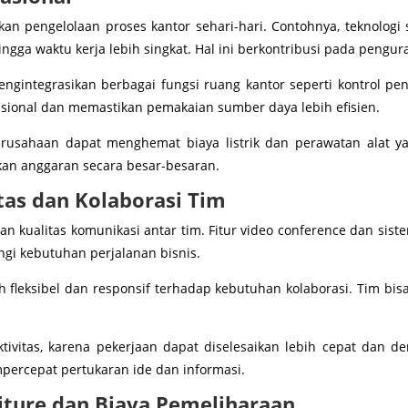
n pengelolaan proses kantor sehari-hari. Contohnya, teknologi 
gga waktu kerja lebih singkat. Hal ini berkontribusi pada penguran
mengintegrasikan berbagai fungsi ruang kantor seperti kontrol 
asional dan memastikan pemakaian sumber daya lebih efisien.
perusahaan dapat menghemat biaya listrik dan perawatan alat y
an anggaran secara besar-besaran.
as dan Kolaborasi Tim
 kualitas komunikasi antar tim. Fitur video conference dan sistem
ngi kebutuhan perjalanan bisnis.
 fleksibel dan responsif terhadap kebutuhan kolaborasi. Tim bisa 
ivitas, karena pekerjaan dapat diselesaikan lebih cepat dan den
ercepat pertukaran ide dan informasi.
iture dan Biaya Pemeliharaan