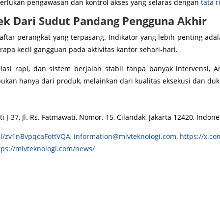
merlukan pengawasan dan kontrol akses yang selaras dengan
tata 
ek Dari Sudut Pandang Pengguna Akhir
daftar perangkat yang terpasang. Indikator yang lebih penting ad
rapa kecil gangguan pada aktivitas kantor sehari-hari.
lasi rapi, dan sistem berjalan stabil tanpa banyak intervensi, 
 bukan hanya dari produk, melainkan dari kualitas eksekusi dan d
J-37, Jl. Rs. Fatmawati, Nomor. 15, Cilandak, Jakarta 12420, Indone
gl/zv1nBvpqcaFottVQA,
information@mlvteknologi.com
,
https://x.co
tps://mlvteknologi.com/news/