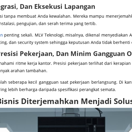
grasi, Dan Eksekusi Lapangan
 opsi tanpa membuat Anda kewalahan. Mereka mampu menerjemahk
alasi, pengujian, dan serah terima yang tertib.
an
penting sekali. MLV Teknologi, misalnya, dikenal menyediakan AV
ing, dan security system sehingga keputusan Anda tidak berhenti d
Presisi Pekerjaan, Dan Minim Gangguan O
i ritme kerja kantor. Presisi pekerjaan terlihat dari kerapian i
banyak arahan tambahan.
dalah seberapa kecil gangguan saat pekerjaan berlangsung. Di ka
ring lebih berharga daripada spesifikasi perangkat semata.
snis Diterjemahkan Menjadi Solus