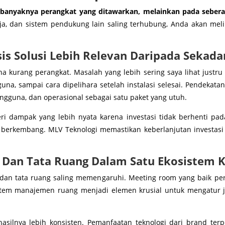
 banyaknya perangkat yang ditawarkan, melainkan pada seberap
rja, dan sistem pendukung lain saling terhubung, Anda akan meli
s Solusi Lebih Relevan Daripada Sekadar
na kurang perangkat. Masalah yang lebih sering saya lihat justr
gguna, sampai cara dipelihara setelah instalasi selesai. Pendek
ngguna, dan operasional sebagai satu paket yang utuh.
ri dampak yang lebih nyata karena investasi tidak berhenti p
berkembang. MLV Teknologi memastikan keberlanjutan investasi i
 Dan Tata Ruang Dalam Satu Ekosistem K
, dan tata ruang saling memengaruhi. Meeting room yang baik perl
 sistem manajemen ruang menjadi elemen krusial untuk mengatur
asilnya lebih konsisten. Pemanfaatan teknologi dari brand te