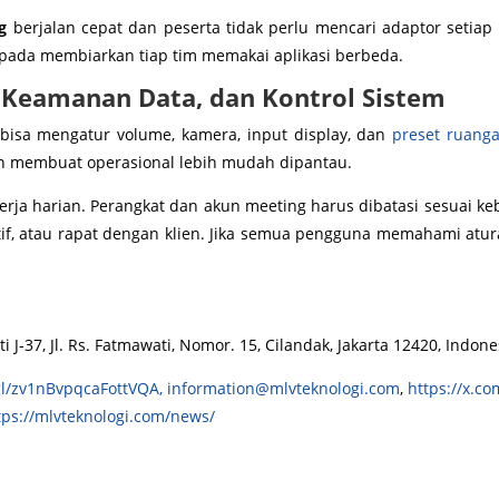
g
berjalan cepat dan peserta tidak perlu mencari adaptor setiap r
aripada membiarkan tiap tim memakai aplikasi berbeda.
 Keamanan Data, dan Kontrol Sistem
 bisa mengatur volume, kamera, input display, dan
preset ruang
n membuat operasional lebih mudah dipantau.
rja harian. Perangkat dan akun meeting harus dibatasi sesuai keb
tif, atau rapat dengan klien. Jika semua pengguna memahami atur
J-37, Jl. Rs. Fatmawati, Nomor. 15, Cilandak, Jakarta 12420, Indone
gl/zv1nBvpqcaFottVQA,
information@mlvteknologi.com
,
https://x.co
tps://mlvteknologi.com/news/