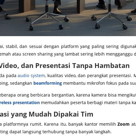
ai, stabil, dan sesuai dengan platform yang paling sering digu
lemah atau screen sharing yang lambat sering lebih mengganggu 
 Video, dan Presentasi Tanpa Hambatan
ada pada
audio system
, kualitas video, dan perangkat presentasi
ping, sedangkan
beamforming
membantu mikrofon fokus pada sua
berapa orang berbicara bergantian, karena kamera bisa mengikut
reless presentation
memudahkan peserta berbagi materi tanpa kab
rasi yang Mudah Dipakai Tim
ka platformnya rumit. Karena itu, banyak kantor memilih
Zoom
at
ting dapat langsung terhubung tanpa banyak langkah.