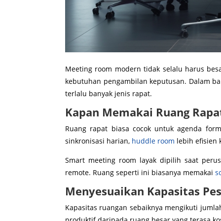
Meeting room modern tidak selalu harus besar
kebutuhan pengambilan keputusan. Dalam ban
terlalu banyak jenis rapat.
Kapan Memakai Ruang Rapat
Ruang rapat biasa cocok untuk agenda formal
sinkronisasi harian,
huddle room
lebih efisien
Smart meeting room layak dipilih saat per
remote. Ruang seperti ini biasanya memakai
s
Menyesuaikan Kapasitas Pes
Kapasitas ruangan sebaiknya mengikuti jumlah 
produktif daripada ruang besar yang terasa ko