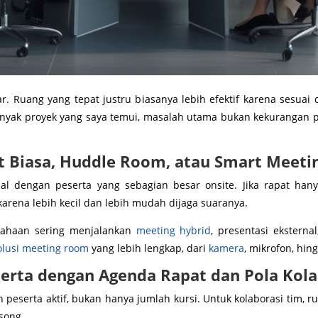
. Ruang yang tepat justru biasanya lebih efektif karena sesuai 
yak proyek yang saya temui, masalah utama bukan kekurangan pe
 Biasa, Huddle Room, atau Smart Meet
 dengan peserta yang sebagian besar onsite. Jika rapat hanya
 karena lebih kecil dan lebih mudah dijaga suaranya.
usahaan sering menjalankan
meeting hybrid
, presentasi ekstern
olusi meeting room
yang lebih lengkap, dari
kamera
, mikrofon, hin
erta dengan Agenda Rapat dan Pola Kola
peserta aktif, bukan hanya jumlah kursi. Untuk kolaborasi tim, ru
song.