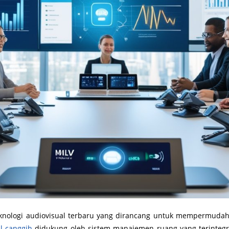
knologi audiovisual terbaru yang dirancang untuk mempermudah 
l canggih
didukung oleh sistem manajemen ruang yang terintegr