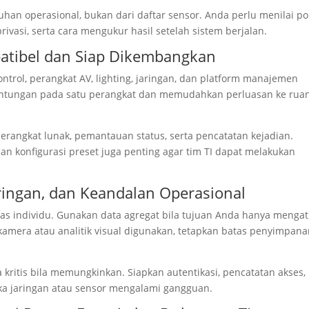
han operasional, bukan dari daftar sensor. Anda perlu menilai po
ivasi, serta cara mengukur hasil setelah sistem berjalan.
atibel dan Siap Dikembangkan
ontrol, perangkat AV, lighting, jaringan, dan platform manajemen
gantungan pada satu perangkat dan memudahkan perluasan ke rua
rangkat lunak, pemantauan status, serta pencatatan kejadian.
an konfigurasi preset juga penting agar tim TI dapat melakukan
ringan, dan Keandalan Operasional
tas individu. Gunakan data agregat bila tujuan Anda hanya menga
 kamera atau analitik visual digunakan, tetapkan batas penyimpan
a kritis bila memungkinkan. Siapkan autentikasi, pencatatan akses,
ika jaringan atau sensor mengalami gangguan.