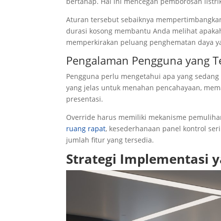
bertahap. Hal ini mencegah pemborosan listri
Aturan tersebut sebaiknya mempertimbangkan
durasi kosong membantu Anda melihat apakah r
memperkirakan peluang penghematan daya yan
Pengalaman Pengguna yang Te
Pengguna perlu mengetahui apa yang sedang 
yang jelas untuk menahan pencahayaan, mema
presentasi.
Override harus memiliki mekanisme pemulihan 
ruang rapat
, kesederhanaan panel kontrol se
jumlah fitur yang tersedia.
Strategi Implementasi 