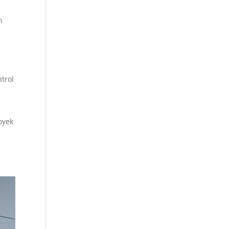
n
trol
oyek