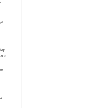
,
ya
siap
yang
sor
ka