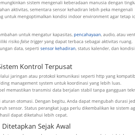
emungkinkan sistem mengenali keberadaan manusia dengan tingk
bahan aktivitas, sementara sensor kehadiran lebih peka mengenali
ng untuk mengoptimalkan kondisi indoor environment agar tetap i
ambahan untuk mengatur kapasitas,
pencahayaan
, audio, atau vent
liki risiko
false trigger
yang dapat terbaca sebagai aktivitas ruang.
ungan data, seperti
sensor kehadiran
, status kalender, dan kondisi
Sistem Kontrol Terpusat
alui jaringan atau protokol komunikasi seperti http yang kompatib
ilding management system untuk koordinasi yang lebih luas.
el memastikan transmisi data berjalan stabil tanpa gangguan tekn
 aturan otomasi. Dengan begitu, Anda dapat mengubah durasi je
ruh sensor. Status perangkat juga perlu dikembalikan ke sistem a
hasil dapat diketahui lebih cepat.
 Ditetapkan Sejak Awal